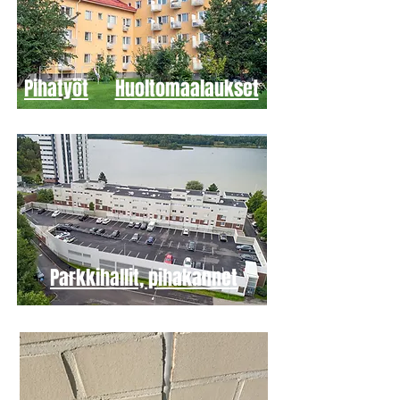
Pihatyöt
Huoltomaalaukset
Parkkihallit, pihakannet