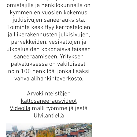
omistajilla ja henkilökunnalla on
kymmenien vuosien kokemus
julkisivujen saneerauksista.
Toiminta keskittyy kerrostalojen
ja liikerakennusten julkisivujen,
parvekkeiden, vesikattojen ja
ulkoalueiden kokonaisvaltaiseen
saneeraamiseen. Yrityksen
palveluksessa on vakituisesti
noin 100 henkilöä, jonka lisäksi
vahva alihankintaverkosto.
Arvokiinteistöjen
kattosaneerausvideot
Videolla
malli työmme jäljestä
Ulvilantiellä