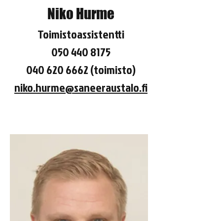
Niko Hurme
Toimistoassistentti
050 440 8175
040 620 6662
(toimisto)
niko.hurme@saneeraustalo.fi