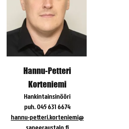
Hannu-Petteri
Korteniemi
Hankintainsinööri
puh.
045 631 6674
hannu-
petteri.korteniemi@
saneeraustalo.fi