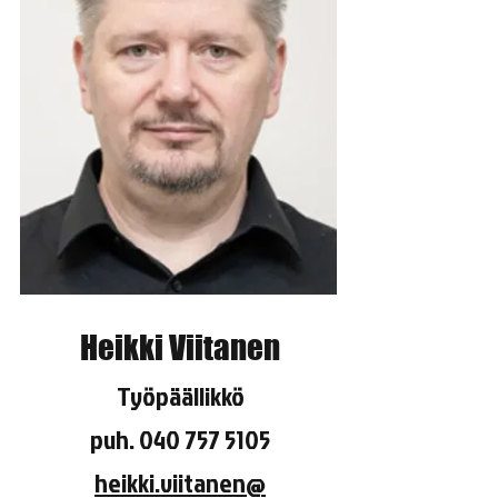
Heikki Viitanen
Työpäällikkö
puh.
040 757 5105
heikki.viitanen@