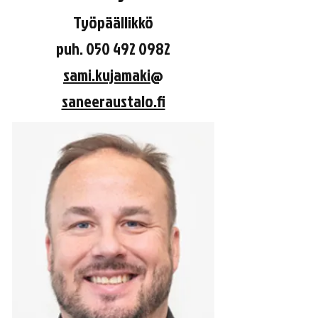
Työpäällikkö
puh.
050 492 0982
sami.kujamaki
@
saneeraustalo.fi