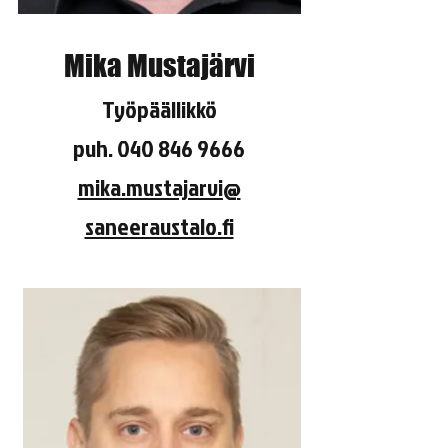
Mika Mustajärvi
Työp
äällikkö
puh.
040 846 9666
mika.mustajarvi@
saneeraustalo.fi