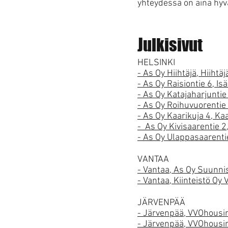
yhteydessä on aina hyv
Julkisivut
HELSINKI
- As Oy Hiihtäjä, Hiiht
- As Oy Raisiontie 6, I
- As Oy Katajaharjuntie
- As Oy Roihuvuorentie 
- As Oy Kaarikuja 4, Ka
- As Oy Kivisaarentie 2
- As Oy Ulappasaarenti
VANTAA
- Vantaa, As Oy Suunnis
- Vantaa, Kiinteistö Oy
JÄRVENPÄÄ
- Järvenpää, VVOhousin
- Järvenpää, VVOhousin