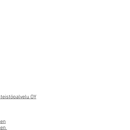
nteistöpalvelu OY
nen
nen