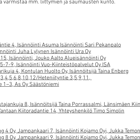
ä varmistaa mm. liittymien ja saumausten kunto.
äjäntie 4, Isännöinti Asuma Isännöinti Sari Pekanpalo
sännöinti Juha Lylynen Isännöinti Ura Oy
 15, Isännöinti, Jouko Aalto Alueisännöinti Oy
5-7-9, Isännöinti Vuo-Kiinteistöpalvelut Oy ISA
arikuja 4, Kontulan Huolto Oy, Isännöitsijä Taina Enberg
,3,4,5,6,8,10,12/Heteniityntie 3,5,9,11,
e 1–3, As Oy Säästöniemi
tajankuja 8, Isännöitsijä Taina Porrassalmi, Länsimäen Kii
 Vantaan Kiitoradantie 14, Yhteyshenkilö Timo Simolin
g 4 Oy, Jampankaari 7, Isännöinti Kojamo Oyj, Jukka Temo
g 8 Oy, Jampankaari 9, Isännöinti Kojamo Oyj, Jukka Temo