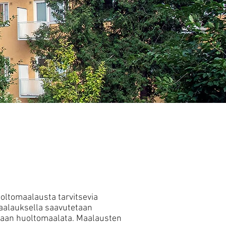
oltomaalausta tarvitsevia
maalauksella saavutetaan
oidaan huoltomaalata. Maalausten