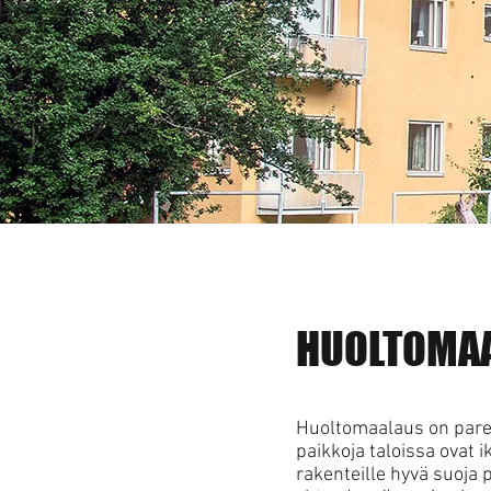
HUOLTOMA
Huoltomaalaus on parem
paikkoja taloissa ovat ik
rakenteille hyvä suoja 