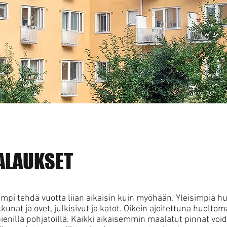
ALAUKSET
pi tehdä vuotta liian aikaisin kuin myöhään. Yleisimpiä hu
kunat ja ovet, julkisivut ja katot.
Oikein ajoitettuna huolto
pienillä pohjatöillä. Kaikki aikaisemmin maalatut pinnat v