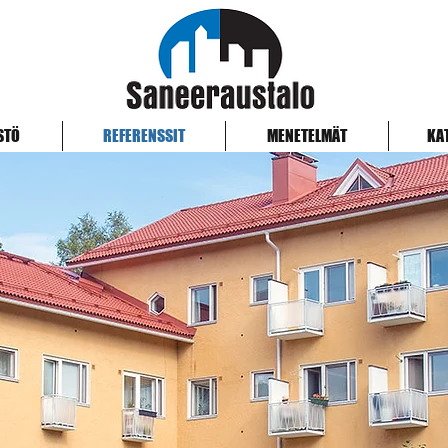
STÖ
REFERENSSIT
MENETELMÄT
KA