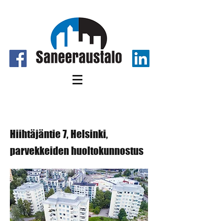
Hiihtäjäntie 7, Helsinki
Hiihtäjäntie 7, Helsinki,
parvekkeiden huoltokunnostus