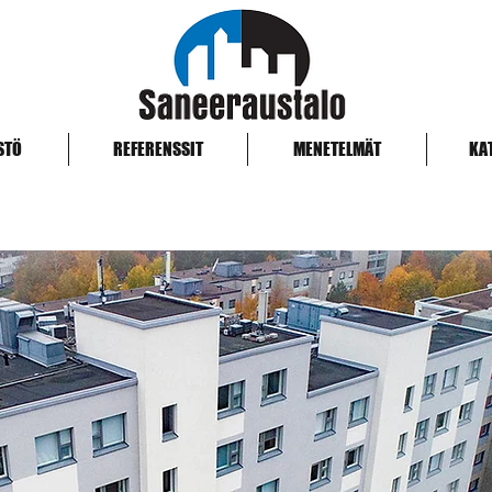
STÖ
REFERENSSIT
MENETELMÄT
KA
Sokinsuontie 5