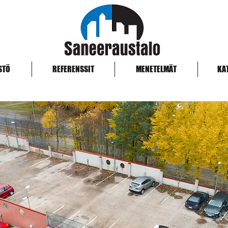
STÖ
REFERENSSIT
MENETELMÄT
KA
, Havukuja 1, pysäköintikansi j